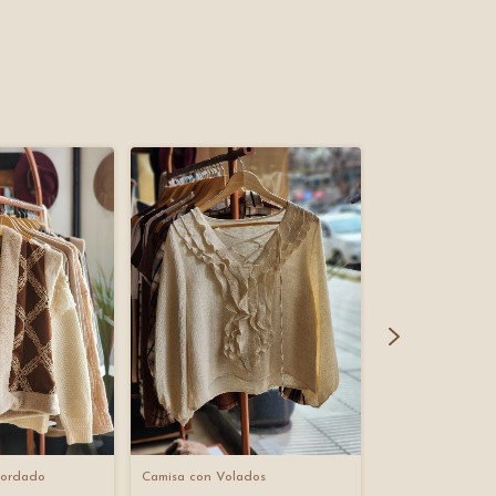
Bordado
Camisa con Volados
Cárdigan Denim