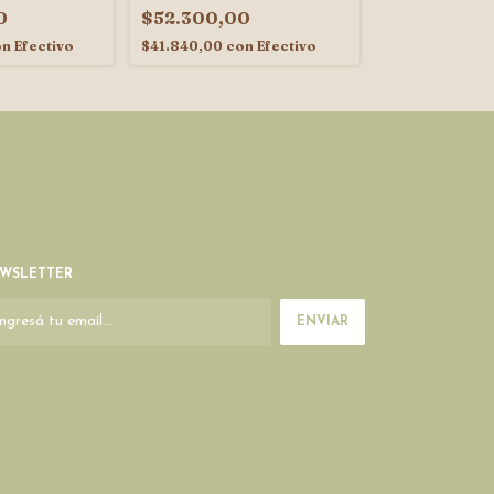
0
$52.300,00
$110.000,
on
Efectivo
$41.840,00
con
Efectivo
$88.000,00
c
WSLETTER