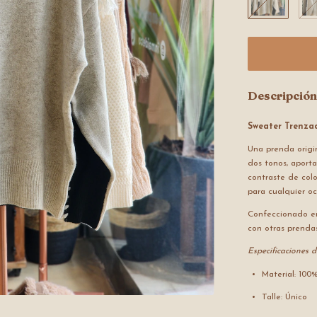
Descripción
Sweater Trenza
Una prenda origi
dos tonos, aporta
contraste de colo
para cualquier oc
Confeccionado en
con otras prenda
Especificaciones d
Material: 100
Talle: Único