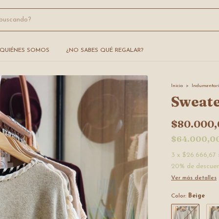
QUIÉNES SOMOS
¿NO SABES QUÉ REGALAR?
Inicio
>
Indumentar
Sweate
$80.000,
$64.000,0
3
x
$26.666,67
20% de descue
Ver más detalles
Color:
Beige