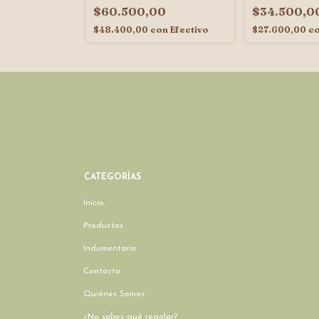
0
$60.500,00
$34.500,0
on
Efectivo
$48.400,00
con
Efectivo
$27.600,00
c
CATEGORÍAS
Inicio
Productos
Indumentaria
Contacto
Quiénes Somos
¿No sabes qué regalar?