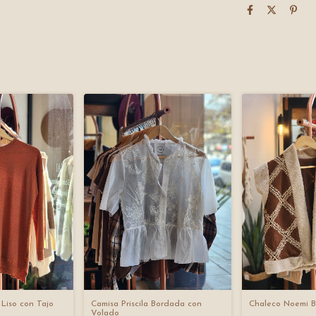
Liso con Tajo
Camisa Priscila Bordada con
Chaleco Noemi 
Volado