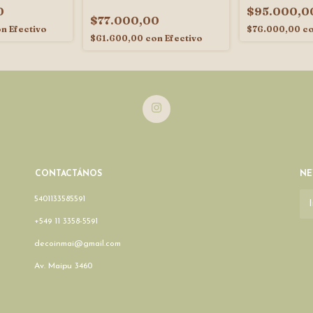
0
$95.000,0
$77.000,00
on
Efectivo
$76.000,00
c
$61.600,00
con
Efectivo
CONTACTÁNOS
NE
5401133585591
+549 11 3358-5591
decoinmai@gmail.com
Av. Maipu 3460