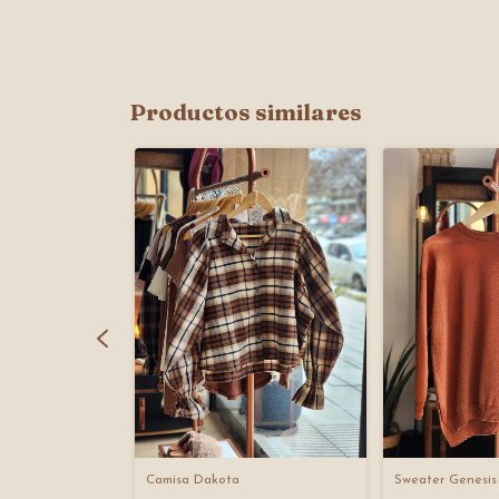
Productos similares
tones
Camisa Dakota
Sweater Genesis 