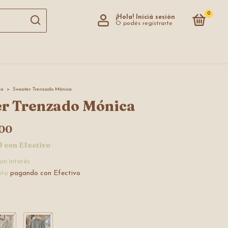
0
¡Hola!
Iniciá sesión
O podés registrarte
ia
>
Sweater Trenzado Mónica
r Trenzado Mónica
00
0
con
Efectivo
sin interés
nto
pagando con Efectivo