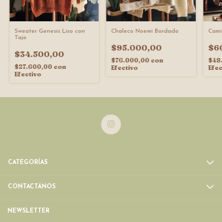
Sweater Genesis Liso con
Chaleco Noemi Bordado
Cami
Tajo
$95.000,00
$6
$34.500,00
$76.000,00
con
$48
$27.600,00
con
Efectivo
Efec
Efectivo
CATEGORÍAS
CONTACTÁNOS
NEWSLETTER