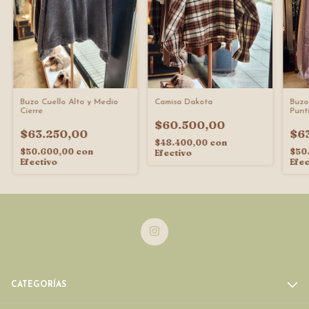
Buzo Cuello Alto y Medio
Camisa Dakota
Buzo
Cierre
Punti
$60.500,00
$63.250,00
$6
$48.400,00
con
$50.600,00
con
$50
Efectivo
Efectivo
Efec
CATEGORÍAS