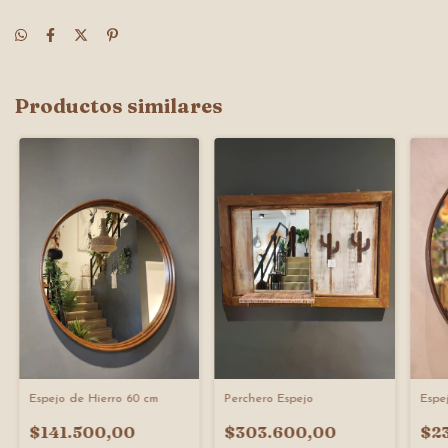
Productos similares
Perchero Espejo
Espejo de Hierro 60 cm
Espe
$303.600,00
$141.500,00
$2