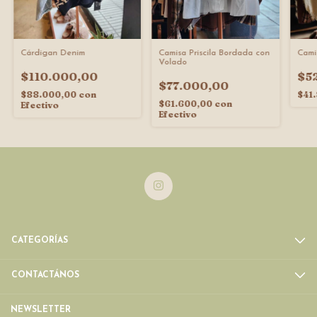
Cárdigan Denim
Camisa Priscila Bordada con
Cami
Volado
$110.000,00
$5
$77.000,00
$88.000,00
con
$41
$61.600,00
con
Efectivo
Efectivo
CATEGORÍAS
CONTACTÁNOS
NEWSLETTER